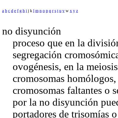
a
b
c
d
e
f
g
h
i
j k
l
m
n
o
p
q
r
s
t
u
v
w
x
y
z
no disyunción
proceso que en la división
segregación cromosómica
ovogénesis, en la meiosis 
cromosomas homólogos, c
cromosomas faltantes o s
por la no disyunción pue
portadores de trisomías o