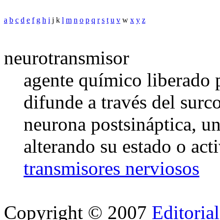
a
b
c
d
e
f
g
h
i
j k
l
m
n
o
p
q
r
s
t
u
v
w
x
y
z
neurotransmisor
agente químico liberado p
difunde a través del surc
neurona postsináptica, u
alterando su estado o acti
transmisores nerviosos
Copyright © 2007
Editoria