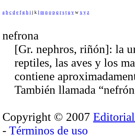
a
b
c
d
e
f
g
h
i
j k
l
m
n
o
p
q
r
s
t
u
v
w
x
y
z
nefrona
[Gr. nephros, riñón]: la 
reptiles, las aves y los 
contiene aproximadament
También llamada “nefrón
Copyright © 2007
Editoria
-
Términos de uso