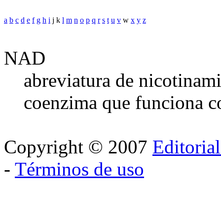
a
b
c
d
e
f
g
h
i
j k
l
m
n
o
p
q
r
s
t
u
v
w
x
y
z
NAD
abreviatura de nicotinam
coenzima que funciona co
Copyright © 2007
Editoria
-
Términos de uso