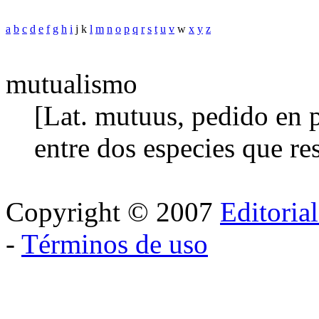
a
b
c
d
e
f
g
h
i
j k
l
m
n
o
p
q
r
s
t
u
v
w
x
y
z
mutualismo
[Lat. mutuus, pedido en p
entre dos especies que re
Copyright © 2007
Editoria
-
Términos de uso