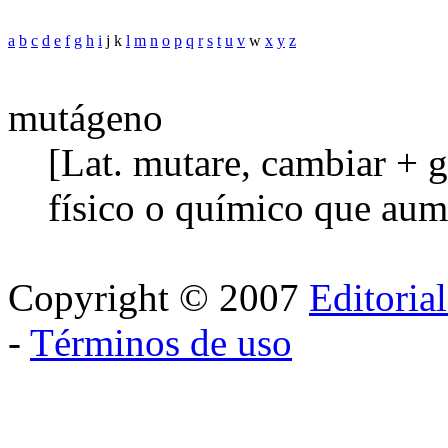
a
b
c
d
e
f
g
h
i
j k
l
m
n
o
p
q
r
s
t
u
v
w
x
y
z
mutágeno
[Lat. mutare, cambiar + g
físico o químico que aum
Copyright © 2007
Editoria
-
Términos de uso