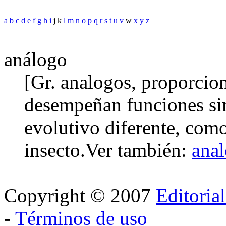
a
b
c
d
e
f
g
h
i
j k
l
m
n
o
p
q
r
s
t
u
v
w
x
y
z
análogo
[Gr. analogos, proporciona
desempeñan funciones sim
evolutivo diferente, como
insecto.
Ver también:
anal
Copyright © 2007
Editoria
-
Términos de uso