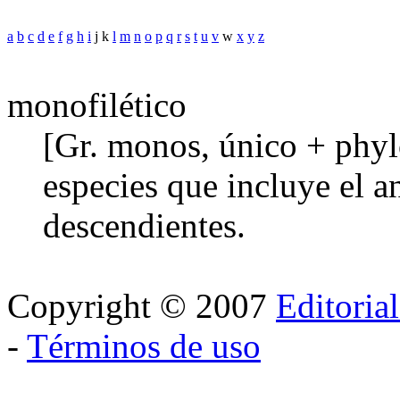
a
b
c
d
e
f
g
h
i
j k
l
m
n
o
p
q
r
s
t
u
v
w
x
y
z
monofilético
[Gr. monos, único + phylo
especies que incluye el 
descendientes.
Copyright © 2007
Editoria
-
Términos de uso