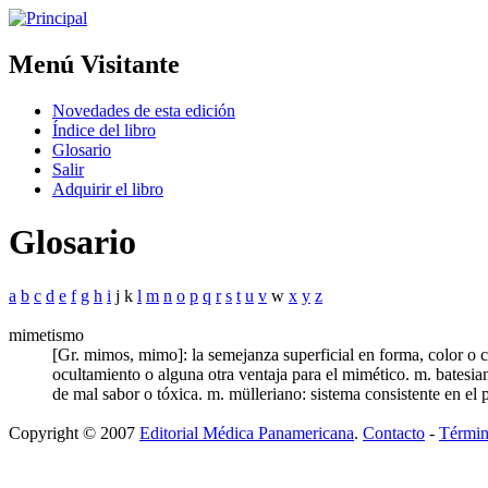
Menú Visitante
Novedades de esta edición
Índice del libro
Glosario
Salir
Adquirir el libro
Glosario
a
b
c
d
e
f
g
h
i
j k
l
m
n
o
p
q
r
s
t
u
v
w
x
y
z
mimetismo
[Gr. mimos, mimo]: la semejanza superficial en forma, color o 
ocultamiento o alguna otra ventaja para el mimético. m. batesia
de mal sabor o tóxica. m. mülleriano: sistema consistente en el 
Copyright © 2007
Editorial Médica Panamericana
.
Contacto
-
Términ