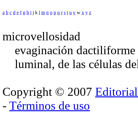
a
b
c
d
e
f
g
h
i
j k
l
m
n
o
p
q
r
s
t
u
v
w
x
y
z
microvellosidad
evaginación dactiliforme
luminal, de las células del
Copyright © 2007
Editoria
-
Términos de uso