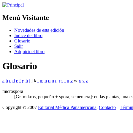
Menú Visitante
Novedades de esta edición
Índice del libro
Glosario
Salir
Adquirir el libro
Glosario
a
b
c
d
e
f
g
h
i
j k
l
m
n
o
p
q
r
s
t
u
v
w
x
y
z
microspora
[Gr. mikros, pequeño + spora, sementera]: en las plantas, una e
Copyright © 2007
Editorial Médica Panamericana
.
Contacto
-
Términ