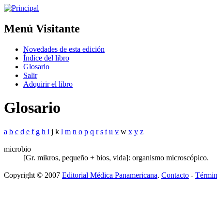
Menú Visitante
Novedades de esta edición
Índice del libro
Glosario
Salir
Adquirir el libro
Glosario
a
b
c
d
e
f
g
h
i
j k
l
m
n
o
p
q
r
s
t
u
v
w
x
y
z
microbio
[Gr. mikros, pequeño + bios, vida]: organismo microscópico.
Copyright © 2007
Editorial Médica Panamericana
.
Contacto
-
Términ