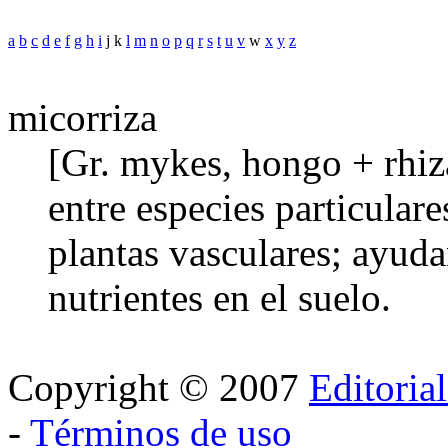
a
b
c
d
e
f
g
h
i
j k
l
m
n
o
p
q
r
s
t
u
v
w
x
y
z
micorriza
[Gr. mykes, hongo + rhiza
entre especies particulare
plantas vasculares; ayuda
nutrientes en el suelo.
Copyright © 2007
Editoria
-
Términos de uso