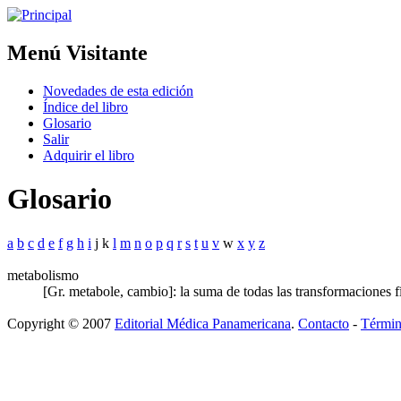
Menú Visitante
Novedades de esta edición
Índice del libro
Glosario
Salir
Adquirir el libro
Glosario
a
b
c
d
e
f
g
h
i
j k
l
m
n
o
p
q
r
s
t
u
v
w
x
y
z
metabolismo
[Gr. metabole, cambio]: la suma de todas las transformaciones 
Copyright © 2007
Editorial Médica Panamericana
.
Contacto
-
Términ