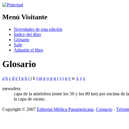
Menú Visitante
Novedades de esta edición
Índice del libro
Glosario
Salir
Adquirir el libro
Glosario
a
b
c
d
e
f
g
h
i
j k
l
m
n
o
p
q
r
s
t
u
v
w
x
y
z
mesosfera
capa de la atmósfera (entre los 50 y los 80 km) por encima de l
la capa de ozono.
Copyright © 2007
Editorial Médica Panamericana
.
Contacto
-
Términ