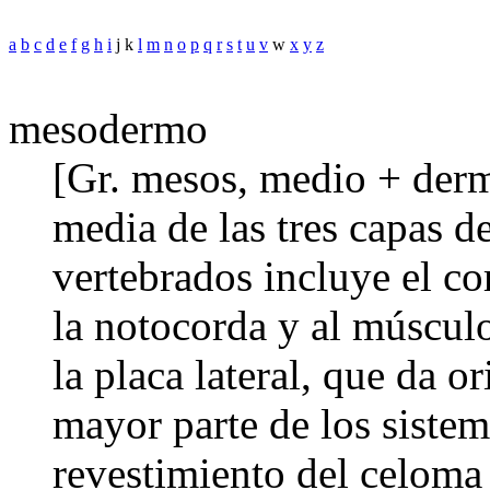
a
b
c
d
e
f
g
h
i
j k
l
m
n
o
p
q
r
s
t
u
v
w
x
y
z
mesodermo
[Gr. mesos, medio + derma
media de las tres capas d
vertebrados incluye el c
la notocorda y al múscul
la placa lateral, que da or
mayor parte de los sistem
revestimiento del celoma 