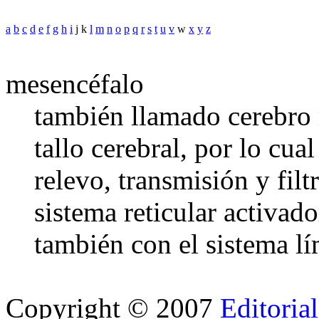
a
b
c
d
e
f
g
h
i
j k
l
m
n
o
p
q
r
s
t
u
v
w
x
y
z
mesencéfalo
también llamado cerebro m
tallo cerebral, por lo cua
relevo, transmisión y filt
sistema reticular activad
también con el sistema l
Copyright © 2007
Editoria