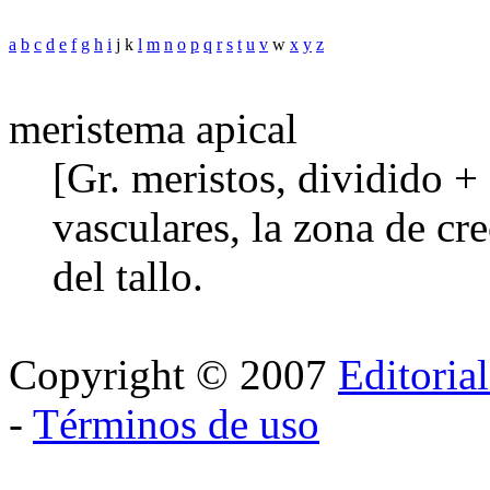
a
b
c
d
e
f
g
h
i
j k
l
m
n
o
p
q
r
s
t
u
v
w
x
y
z
meristema apical
[Gr. meristos, dividido + 
vasculares, la zona de cre
del tallo.
Copyright © 2007
Editoria
-
Términos de uso