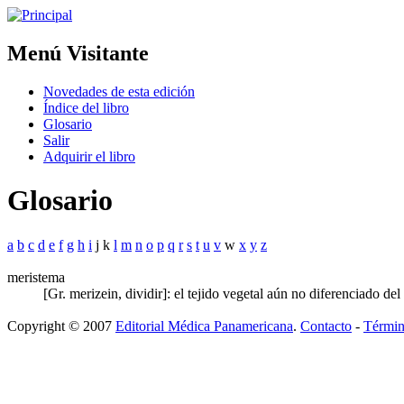
Menú Visitante
Novedades de esta edición
Índice del libro
Glosario
Salir
Adquirir el libro
Glosario
a
b
c
d
e
f
g
h
i
j k
l
m
n
o
p
q
r
s
t
u
v
w
x
y
z
meristema
[Gr. merizein, dividir]: el tejido vegetal aún no diferenciado del
Copyright © 2007
Editorial Médica Panamericana
.
Contacto
-
Términ