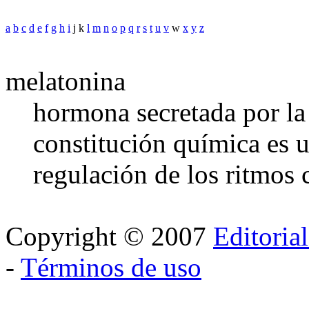
a
b
c
d
e
f
g
h
i
j k
l
m
n
o
p
q
r
s
t
u
v
w
x
y
z
melatonina
hormona secretada por la
constitución química es u
regulación de los ritmos 
Copyright © 2007
Editoria
-
Términos de uso