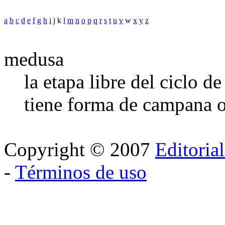
a
b
c
d
e
f
g
h
i
j k
l
m
n
o
p
q
r
s
t
u
v
w
x
y
z
medusa
la etapa libre del ciclo 
tiene forma de campana o
Copyright © 2007
Editoria
-
Términos de uso