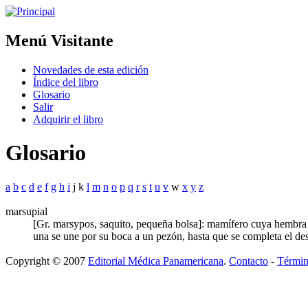
Menú Visitante
Novedades de esta edición
Índice del libro
Glosario
Salir
Adquirir el libro
Glosario
a
b
c
d
e
f
g
h
i
j k
l
m
n
o
p
q
r
s
t
u
v
w
x
y
z
marsupial
[Gr. marsypos, saquito, pequeña bolsa]: mamífero cuya hembra t
una se une por su boca a un pezón, hasta que se completa el des
Copyright © 2007
Editorial Médica Panamericana
.
Contacto
-
Términ