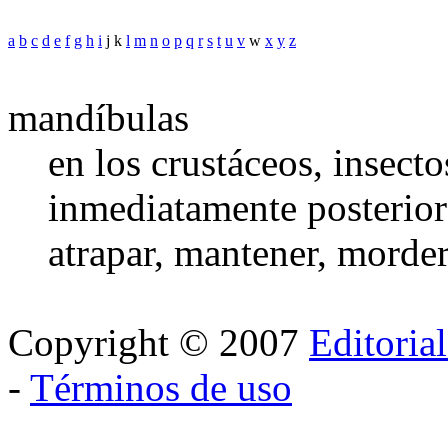
a
b
c
d
e
f
g
h
i
j k
l
m
n
o
p
q
r
s
t
u
v
w
x
y
z
mandíbulas
en los crustáceos, insect
inmediatamente posteriore
atrapar, mantener, morder
Copyright © 2007
Editoria
-
Términos de uso