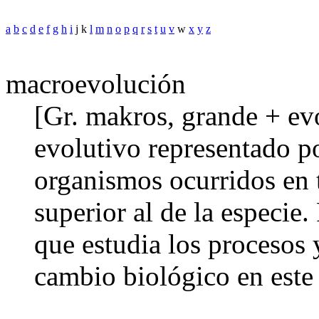
a
b
c
d
e
f
g
h
i
j k
l
m
n
o
p
q
r
s
t
u
v
w
x
y
z
macroevolución
[Gr. makros, grande + evo
evolutivo representado p
organismos ocurridos en 
superior al de la especie
que estudia los procesos 
cambio biológico en este 