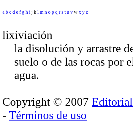
a
b
c
d
e
f
g
h
i
j k
l
m
n
o
p
q
r
s
t
u
v
w
x
y
z
lixiviación
la disolución y arrastre 
suelo o de las rocas por
agua.
Copyright © 2007
Editoria
-
Términos de uso