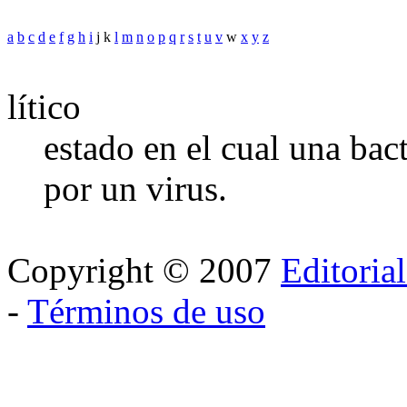
a
b
c
d
e
f
g
h
i
j k
l
m
n
o
p
q
r
s
t
u
v
w
x
y
z
lítico
estado en el cual una bact
por un virus.
Copyright © 2007
Editoria
-
Términos de uso