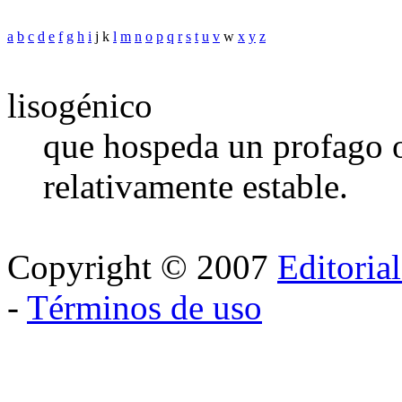
a
b
c
d
e
f
g
h
i
j k
l
m
n
o
p
q
r
s
t
u
v
w
x
y
z
lisogénico
que hospeda un profago 
relativamente estable.
Copyright © 2007
Editoria
-
Términos de uso