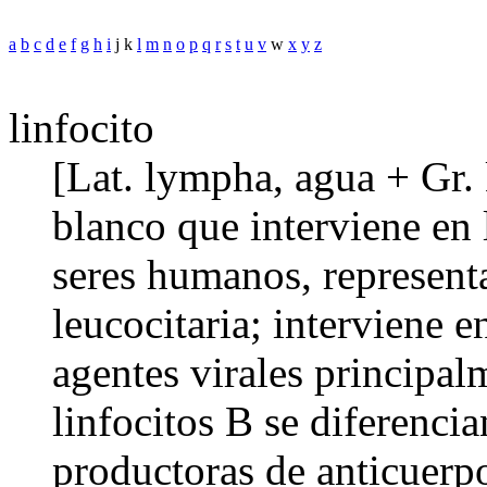
a
b
c
d
e
f
g
h
i
j k
l
m
n
o
p
q
r
s
t
u
v
w
x
y
z
linfocito
[Lat. lympha, agua + Gr. 
blanco que interviene en 
seres humanos, represent
leucocitaria; interviene e
agentes virales principal
linfocitos B se diferencia
productoras de anticuerpo