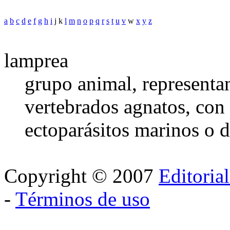
a
b
c
d
e
f
g
h
i
j k
l
m
n
o
p
q
r
s
t
u
v
w
x
y
z
lamprea
grupo animal, representa
vertebrados agnatos, con 
ectoparásitos marinos o d
Copyright © 2007
Editoria
-
Términos de uso