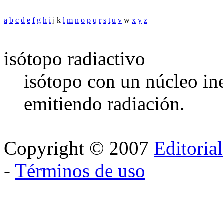
a
b
c
d
e
f
g
h
i
j k
l
m
n
o
p
q
r
s
t
u
v
w
x
y
z
isótopo radiactivo
isótopo con un núcleo ine
emitiendo radiación.
Copyright © 2007
Editoria
-
Términos de uso