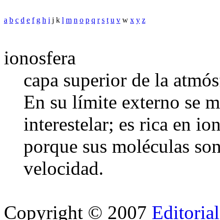
a
b
c
d
e
f
g
h
i
j k
l
m
n
o
p
q
r
s
t
u
v
w
x
y
z
ionosfera
capa superior de la atmós
En su límite externo se 
interestelar; es rica en i
porque sus moléculas son
velocidad.
Copyright © 2007
Editoria