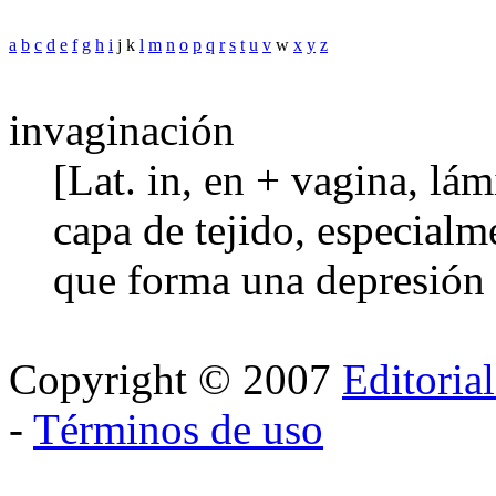
a
b
c
d
e
f
g
h
i
j k
l
m
n
o
p
q
r
s
t
u
v
w
x
y
z
invaginación
[Lat. in, en + vagina, lá
capa de tejido, especialm
que forma una depresión o
Copyright © 2007
Editoria
-
Términos de uso