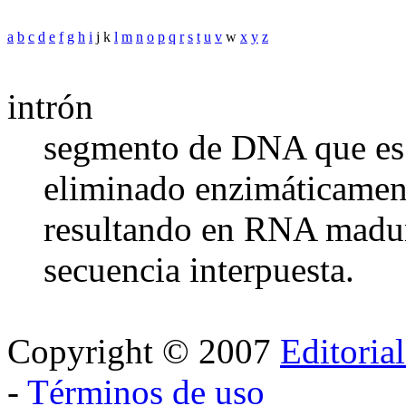
a
b
c
d
e
f
g
h
i
j k
l
m
n
o
p
q
r
s
t
u
v
w
x
y
z
intrón
segmento de DNA que es 
eliminado enzimáticament
resultando en RNA madu
secuencia interpuesta.
Copyright © 2007
Editoria
-
Términos de uso