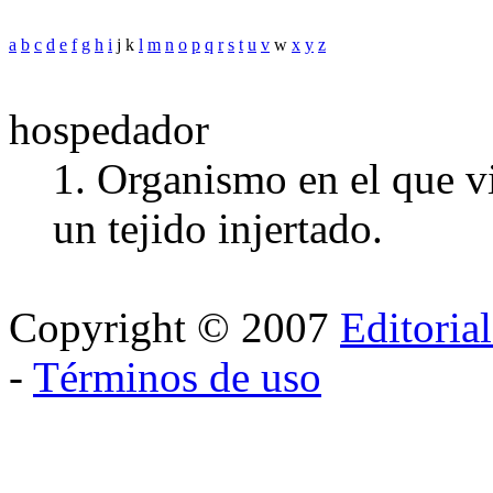
a
b
c
d
e
f
g
h
i
j k
l
m
n
o
p
q
r
s
t
u
v
w
x
y
z
hospedador
1. Organismo en el que vi
un tejido injertado.
Copyright © 2007
Editoria
-
Términos de uso