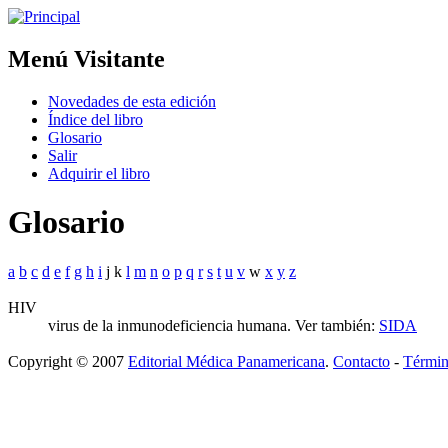
Menú Visitante
Novedades de esta edición
Índice del libro
Glosario
Salir
Adquirir el libro
Glosario
a
b
c
d
e
f
g
h
i
j k
l
m
n
o
p
q
r
s
t
u
v
w
x
y
z
HIV
virus de la inmunodeficiencia humana.
Ver también:
SIDA
Copyright © 2007
Editorial Médica Panamericana
.
Contacto
-
Términ