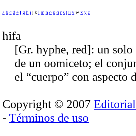
a
b
c
d
e
f
g
h
i
j k
l
m
n
o
p
q
r
s
t
u
v
w
x
y
z
hifa
[Gr. hyphe, red]: un solo
de un oomiceto; el conjun
el “cuerpo” con aspecto 
Copyright © 2007
Editoria
-
Términos de uso