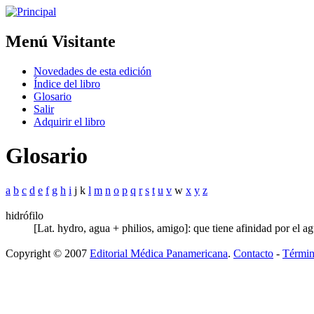
Menú Visitante
Novedades de esta edición
Índice del libro
Glosario
Salir
Adquirir el libro
Glosario
a
b
c
d
e
f
g
h
i
j k
l
m
n
o
p
q
r
s
t
u
v
w
x
y
z
hidrófilo
[Lat. hydro, agua + philios, amigo]: que tiene afinidad por el ag
Copyright © 2007
Editorial Médica Panamericana
.
Contacto
-
Términ