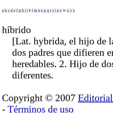
a
b
c
d
e
f
g
h
i
j k
l
m
n
o
p
q
r
s
t
u
v
w
x
y
z
híbrido
[Lat. hybrida, el hijo de l
dos padres que difieren e
heredables. 2. Hijo de do
diferentes.
Copyright © 2007
Editoria
-
Términos de uso