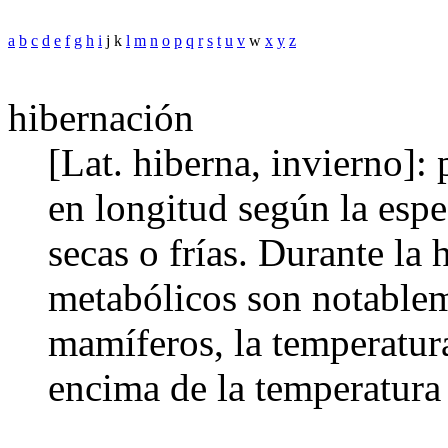
a
b
c
d
e
f
g
h
i
j k
l
m
n
o
p
q
r
s
t
u
v
w
x
y
z
hibernación
[Lat. hiberna, invierno]: 
en longitud según la espe
secas o frías. Durante la 
metabólicos son notablem
mamíferos, la temperatur
encima de la temperatura