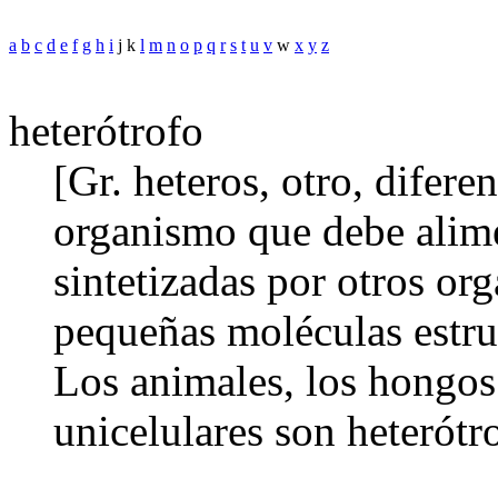
a
b
c
d
e
f
g
h
i
j k
l
m
n
o
p
q
r
s
t
u
v
w
x
y
z
heterótrofo
[Gr. heteros, otro, difere
organismo que debe alime
sintetizadas por otros or
pequeñas moléculas estruc
Los animales, los hongo
unicelulares son heterótr