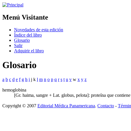
Menú Visitante
Novedades de esta edición
Índice del libro
Glosario
Salir
Adquirir el libro
Glosario
a
b
c
d
e
f
g
h
i
j k
l
m
n
o
p
q
r
s
t
u
v
w
x
y
z
hemoglobina
[Gr. haima, sangre + Lat. globus, pelota]: proteína que contiene
Copyright © 2007
Editorial Médica Panamericana
.
Contacto
-
Términ