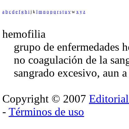
a
b
c
d
e
f
g
h
i
j k
l
m
n
o
p
q
r
s
t
u
v
w
x
y
z
hemofilia
grupo de enfermedades her
no coagulación de la sang
sangrado excesivo, aun a 
Copyright © 2007
Editoria
-
Términos de uso