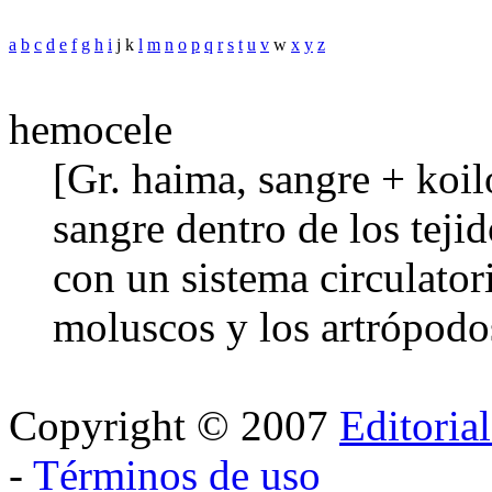
a
b
c
d
e
f
g
h
i
j k
l
m
n
o
p
q
r
s
t
u
v
w
x
y
z
hemocele
[Gr. haima, sangre + koil
sangre dentro de los tejid
con un sistema circulato
moluscos y los artrópodo
Copyright © 2007
Editoria
-
Términos de uso