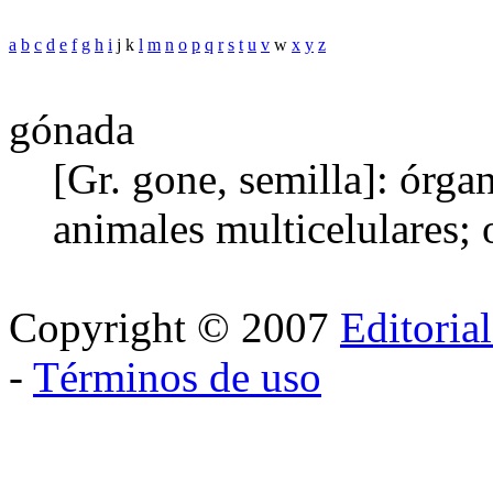
a
b
c
d
e
f
g
h
i
j k
l
m
n
o
p
q
r
s
t
u
v
w
x
y
z
gónada
[Gr. gone, semilla]: órga
animales multicelulares; o
Copyright © 2007
Editoria
-
Términos de uso