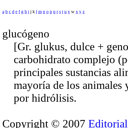
a
b
c
d
e
f
g
h
i
j k
l
m
n
o
p
q
r
s
t
u
v
w
x
y
z
glucógeno
[Gr. glukus, dulce + geno
carbohidrato complejo (po
principales sustancias al
mayoría de los animales 
por hidrólisis.
Copyright © 2007
Editoria