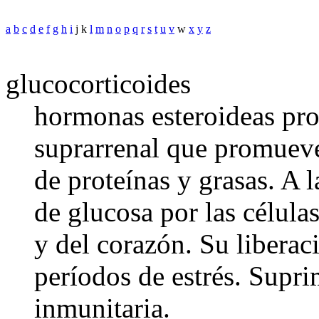
a
b
c
d
e
f
g
h
i
j k
l
m
n
o
p
q
r
s
t
u
v
w
x
y
z
glucocorticoides
hormonas esteroideas pro
suprarrenal que promueven
de proteínas y grasas. A l
de glucosa por las células
y del corazón. Su liberac
períodos de estrés. Supri
inmunitaria.