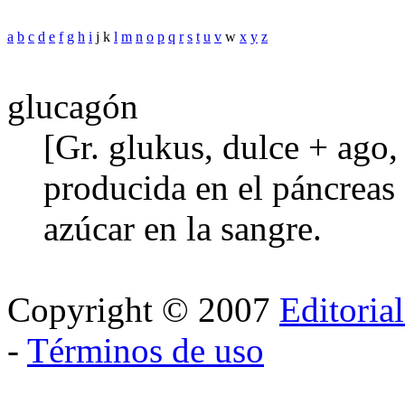
a
b
c
d
e
f
g
h
i
j k
l
m
n
o
p
q
r
s
t
u
v
w
x
y
z
glucagón
[Gr. glukus, dulce + ago
producida en el páncreas 
azúcar en la sangre.
Copyright © 2007
Editoria
-
Términos de uso