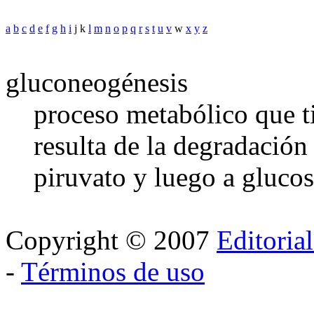
a
b
c
d
e
f
g
h
i
j k
l
m
n
o
p
q
r
s
t
u
v
w
x
y
z
gluconeogénesis
proceso metabólico que ti
resulta de la degradació
piruvato y luego a glucos
Copyright © 2007
Editoria
-
Términos de uso