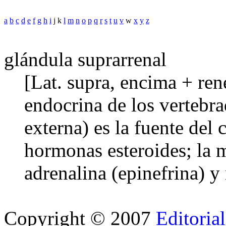
a
b
c
d
e
f
g
h
i
j k
l
m
n
o
p
q
r
s
t
u
v
w
x
y
z
glándula suprarrenal
[Lat. supra, encima + ren
endocrina de los vertebra
externa) es la fuente del c
hormonas esteroides; la m
adrenalina (epinefrina) y
Copyright © 2007
Editoria