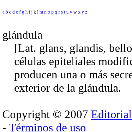
a
b
c
d
e
f
g
h
i
j k
l
m
n
o
p
q
r
s
t
u
v
w
x
y
z
glándula
[Lat. glans, glandis, bell
células epiteliales modif
producen una o más secre
exterior de la glándula.
Copyright © 2007
Editoria
-
Términos de uso